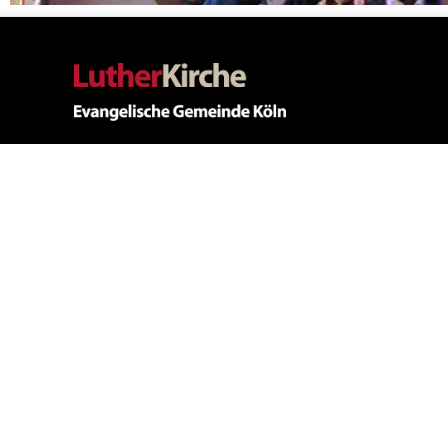
Kontakt
Pfarrerin 
Tel. 0175 8
Antoniterstr. 14-16, 50667 Köln
E-Mail
0221 / 925846-0
nicola.tho
landgrebe@
Lutherkirc
Martin-Luth
50677 Köln