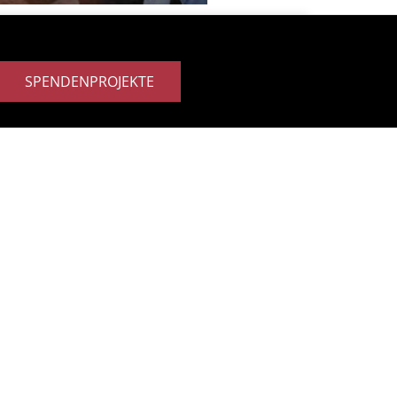
SPENDENPROJEKTE
Veranstaltungen
Südstadt Leben e. V.
Kultureller Förderverein
Tel. 0221/376 29 90
Fax: 0221/3 40 21 13
E-Mail
suedstadt.leben@koeln.de