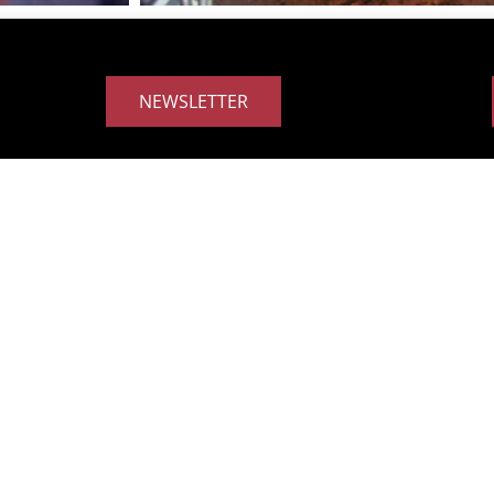
NEWSLETTER
Sekretariat
Nicola Landgrebe
Heidi Humann
 14 41 41
Tel.: 0221 / 17 04 36 55
Mobil 0151 / 27 54 29 90
mas-
E-Mail:
heidi.humann@ekir.de
ekir.de
Bürozeiten: dienstags, mittwochs
und donnerstags von 9.00 Uhr bis
he
15.30 Uhr
er-Platz 2-4
Das Büro befindet sich an der
Kartäuserkirche.